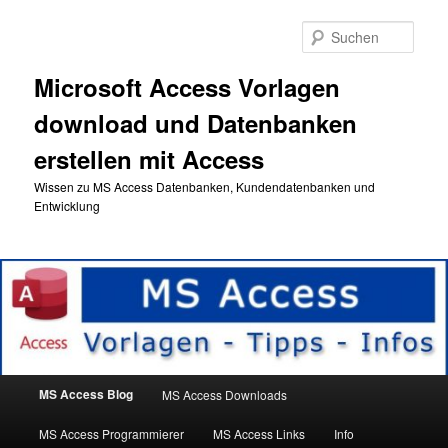
Zum
Zum
primären
sekundären
Such
Inhalt
Inhalt
springen
springen
Microsoft Access Vorlagen
download und Datenbanken
erstellen mit Access
Wissen zu MS Access Datenbanken, Kundendatenbanken und
Entwicklung
Hauptmenü
MS Access Blog
MS Access Downloads
MS Access Programmierer
MS Access Links
Info