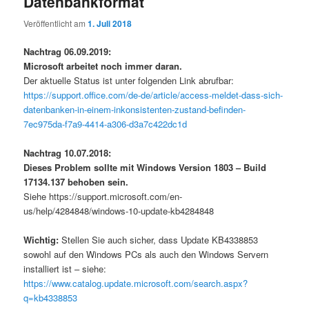
Datenbankformat
Veröffentlicht am
1. Juli 2018
Nachtrag 06.09.2019:
Microsoft arbeitet noch immer daran.
Der aktuelle Status ist unter folgenden Link abrufbar:
https://support.office.com/de-de/article/access-meldet-dass-sich-
datenbanken-in-einem-inkonsistenten-zustand-befinden-
7ec975da-f7a9-4414-a306-d3a7c422dc1d
Nachtrag 10.07.2018:
Dieses Problem sollte mit Windows Version 1803 – Build
17134.137 behoben sein.
Siehe https://support.microsoft.com/en-
us/help/4284848/windows-10-update-kb4284848
Wichtig:
Stellen Sie auch sicher, dass Update KB4338853
sowohl auf den Windows PCs als auch den Windows Servern
installiert ist – siehe:
https://www.catalog.update.microsoft.com/search.aspx?
q=kb4338853