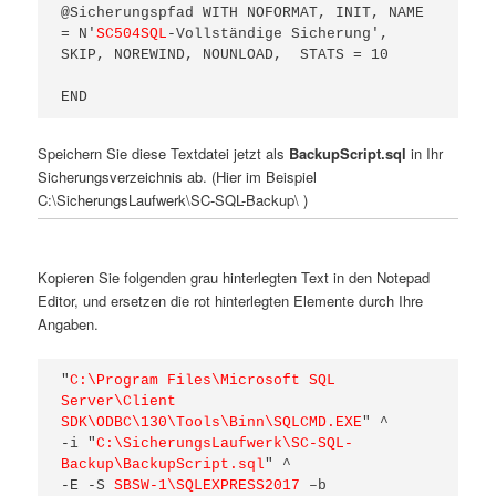
@Sicherungspfad WITH NOFORMAT, INIT, NAME 
= N'
SC504SQL
-Vollständige Sicherung', 
SKIP, NOREWIND, NOUNLOAD,  STATS = 10

END
Speichern Sie diese Textdatei jetzt als
BackupScript.sql
in Ihr
Sicherungsverzeichnis ab. (Hier im Beispiel
C:\SicherungsLaufwerk\SC-SQL-Backup\ )
Kopieren Sie folgenden grau hinterlegten Text in den Notepad
Editor, und ersetzen die rot hinterlegten Elemente durch Ihre
Angaben.
"
C:\Program Files\Microsoft SQL 
Server\Client 
SDK\ODBC\130\Tools\Binn\SQLCMD.EXE
" ^

-i "
C:\SicherungsLaufwerk\SC-SQL-
Backup\BackupScript.sql
" ^

-E -S 
SBSW-1\SQLEXPRESS2017
 –b