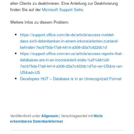
allen Clients zu deaktivieren. Eine Anleitung zur Deaktivierung
finden Sie auf der
Microsoft Support Seite
.
Weitere Infos zu diesem Problem:
https://support.office.com/de-de/article/access-meldet-
dass-sich-datenbanken-in-einem-inkonsistenten-zustand-
befinden-7ec975da-f7a9-4414-a306-d3a7c422dc1d
https://support.office.com/en-us/article/access-reports-that-
databases-are-in-an-inconsistent-state-%ef%bb%bf-
7ec975da-f7a9-4414-a306-d3a7c422dc1d?ui=en-US&rs=en-
US&ad=US
Developers HUT – Database is in an Unrecognized Format
Veröffentlicht unter
Allgemein
|
Verschlagwortet mit
Nicht
erkennbares Datenbankformat