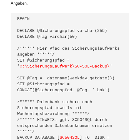
Angaben.
BEGIN

DECLARE @Sicherungspfad varchar(255)

DECLARE @Tag varchar(50)

/****** Hier Pfad des Sicherungslaufwerks 
angeben ******/

SET @Sicherungspfad = 
'
C:\SicherungsLaufwerk\SC-SQL-Backup\
'

SET @Tag =  datename(weekday,getdate())

SET @Sicherungspfad = 
CONCAT(@Sicherungspfad, @Tag, '.bak')

/****** Datenbank sichern nach 
Sicherungspfad jeweils mit 
Wochentagsbezeichnung ******/

/****** HINWEIS: ggf. SC504SQL durch 
entsprechenden Datenbanknamen ersetzen 
******/

BACKUP DATABASE [
SC504SQL
] TO  DISK = 