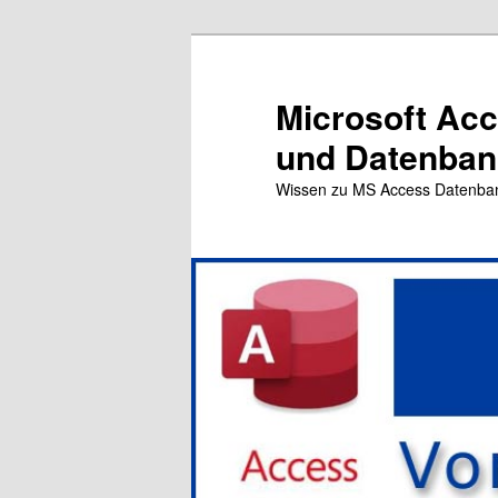
Zum
Zum
primären
sekundären
Inhalt
Inhalt
Microsoft Ac
springen
springen
und Datenbank
Wissen zu MS Access Datenba