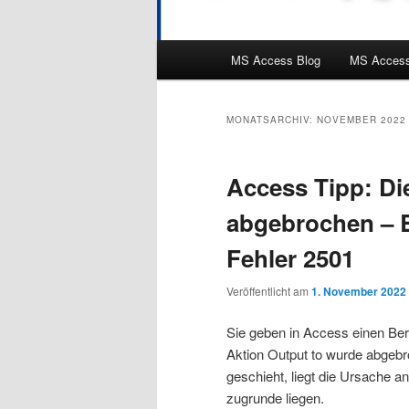
Hauptmenü
MS Access Blog
MS Access
MONATSARCHIV:
NOVEMBER 2022
Access Tipp: Di
abgebrochen – 
Fehler 2501
Veröffentlicht am
1. November 2022
Sie geben in Access einen Beri
Aktion Output to wurde abgeb
geschieht, liegt die Ursache 
zugrunde liegen.