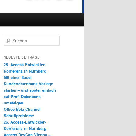
S
u
c
h
NEUESTE BEITRÄGE
e
28. Access-Entwickler-
n
Konferenz in Nürnberg
Mit einer Excel
Kundendatenbank Vorlage
starten – und später einfach
auf Profi Datenbank
umsteigen
Office Beta Channel
Schriftprobleme
26. Access-Entwickler-
Konferenz in Nürnberg
Access DevCon Vienna –