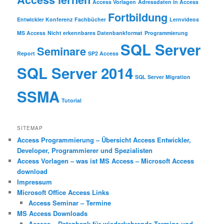
Access Vorlagen
Adressdaten in Access
Fortbildung
Entwickler Konferenz
Fachbücher
Lernvideos
MS Access
Nicht erkennbares Datenbankformat
Programmierung
SQL Server
Seminare
Report
SP2 Access
SQL Server 2014
SQL Server Migration
SSMA
Tutorial
SITEMAP
Access Programmierung – Übersicht Access Entwickler,
Developer, Programmierer und Spezialisten
Access Vorlagen – was ist MS Access – Microsoft Access
download
Impressum
Microsoft Office Access Links
Access Seminar – Termine
MS Access Downloads
Access – Datenbank für wiederkehrende Termine und