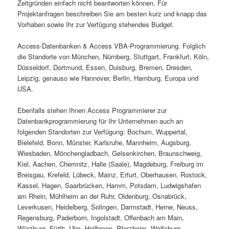
Zeitgründen einfach nicht beantworten können. Für
Projektanfragen beschreiben Sie am besten kurz und knapp das
Vorhaben sowie Ihr zur Verfügung stehendes Budget.
Access-Datenbanken & Access VBA-Programmierung. Folglich
die Standorte von München, Nürnberg, Stuttgart, Frankfurt, Köln,
Düsseldorf, Dortmund, Essen, Duisburg, Bremen, Dresden,
Leipzig, genauso wie Hannover, Berlin, Hamburg, Europa und
USA.
Ebenfalls stehen Ihnen Access Programmierer zur
Datenbankprogrammierung für Ihr Unternehmen auch an
folgenden Standorten zur Verfügung: Bochum, Wuppertal,
Bielefeld, Bonn, Münster, Karlsruhe, Mannheim, Augsburg,
Wiesbaden, Mönchengladbach, Gelsenkirchen, Braunschweig,
Kiel, Aachen, Chemnitz, Halle (Saale), Magdeburg, Freiburg im
Breisgau, Krefeld, Lübeck, Mainz, Erfurt, Oberhausen, Rostock,
Kassel, Hagen, Saarbrücken, Hamm, Potsdam, Ludwigshafen
am Rhein, Mühlheim an der Ruhr, Oldenburg, Osnabrück,
Leverkusen, Heidelberg, Solingen, Darmstadt, Herne, Neuss,
Regensburg, Paderborn, Ingolstadt, Offenbach am Main,
Würzburg, Fürth, Ulm, Heilbronn, Pforzheim, Wolfsburg,