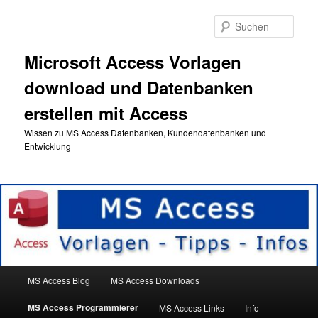
Zum
primären
Such
Inhalt
springen
Microsoft Access Vorlagen
download und Datenbanken
erstellen mit Access
Wissen zu MS Access Datenbanken, Kundendatenbanken und
Entwicklung
Hauptmenü
MS Access Blog
MS Access Downloads
MS Access Programmierer
MS Access Links
Info