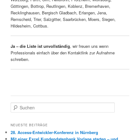
Göttingen, Bottrop, Reutlingen, Koblenz, Bremerhaven,
Recklinghausen, Bergisch Gladbach, Erlangen, Jena,
Remscheid, Trier, Salzgitter, Saarbrücken, Moers, Siegen,
Hildesheim, Cottbus.
Ja – die Liste ist unvollständig
, wir freuen uns wenn
Professionals einfach über den Kontaktlink zur Aufnahme
schreiben.
S
u
c
h
NEUESTE BEITRÄGE
e
28. Access-Entwickler-Konferenz in Nürnberg
n
Mit einer Excel Kundendatenbank Vorlage starten – und