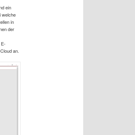
nd ein
i welche
llen in
onen der
 E-
Cloud an.