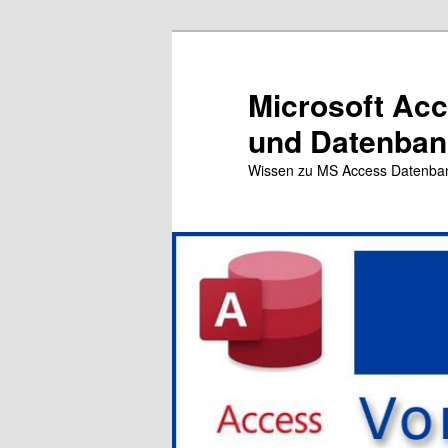
Zum
primären
Inhalt
Microsoft Ac
springen
und Datenbank
Wissen zu MS Access Datenba