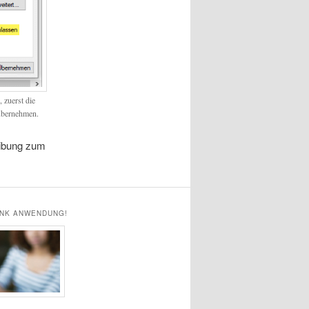
 zuerst die
 übernehmen.
eibung zum
ANK ANWENDUNG!