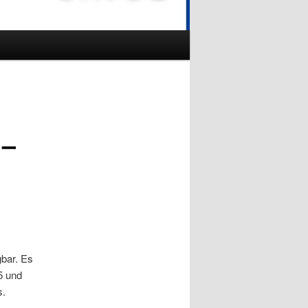
 –
gbar. Es
5 und
s.