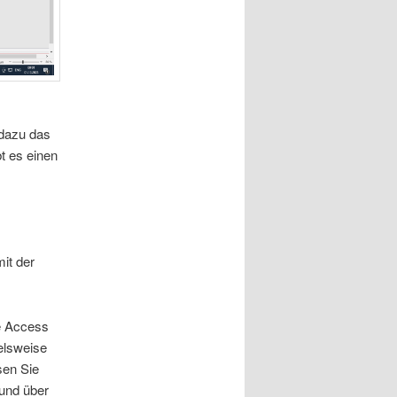
 dazu das
t es einen
it der
e Access
elsweise
sen Sie
und über