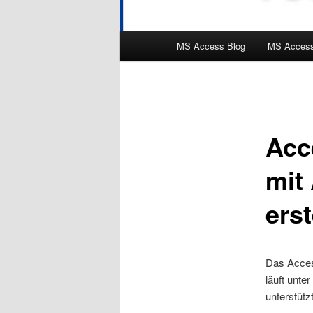
Hauptmenü
MS Access Blog
MS Access
Acc
mit
erst
Das Access
läuft unte
unterstütz