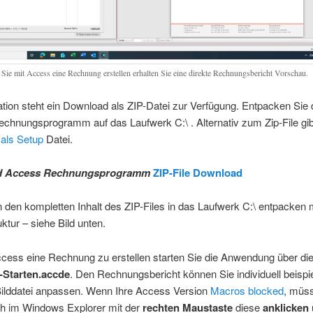
Sie mit Access eine Rechnung erstellen erhalten Sie eine direkte Rechnungsbericht Vorschau.
lation steht ein Download als ZIP-Datei zur Verfügung. Entpacken Sie
chnungsprogramm auf das Laufwerk C:\ . Alternativ zum Zip-File gib
als Setup
Datei.
d Access Rechnungsprogramm
ZIP-File Download
den kompletten Inhalt des ZIP-Files in das Laufwerk C:\ entpacken m
ktur – siehe Bild unten.
cess eine Rechnung zu erstellen starten Sie die Anwendung über di
-Starten.accde
. Den Rechnungsbericht können Sie individuell beispi
 Bilddatei anpassen. Wenn Ihre Access Version
Macros blocked
, müs
h im Windows Explorer mit der
rechten Maustaste
diese
anklicken