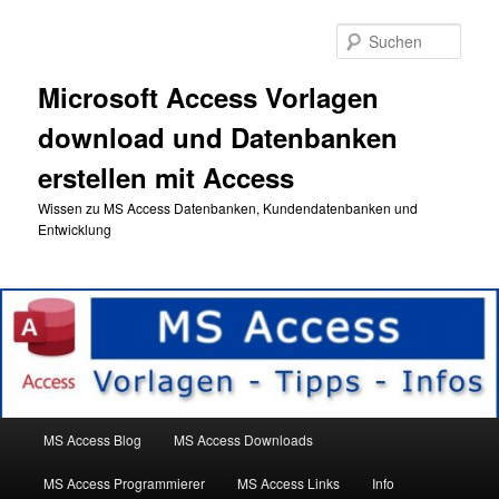
Zum
Zum
primären
sekundären
Such
Inhalt
Inhalt
springen
springen
Microsoft Access Vorlagen
download und Datenbanken
erstellen mit Access
Wissen zu MS Access Datenbanken, Kundendatenbanken und
Entwicklung
Hauptmenü
MS Access Blog
MS Access Downloads
MS Access Programmierer
MS Access Links
Info