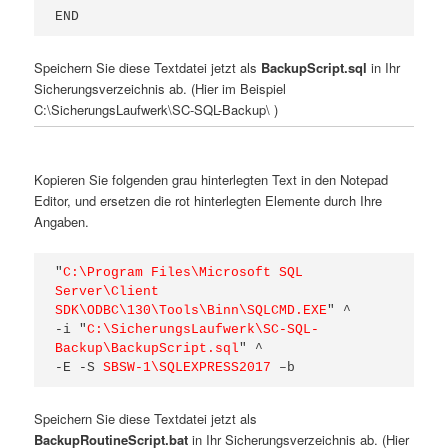
END
Speichern Sie diese Textdatei jetzt als
BackupScript.sql
in Ihr
Sicherungsverzeichnis ab. (Hier im Beispiel
C:\SicherungsLaufwerk\SC-SQL-Backup\ )
Kopieren Sie folgenden grau hinterlegten Text in den Notepad
Editor, und ersetzen die rot hinterlegten Elemente durch Ihre
Angaben.
"
C:\Program Files\Microsoft SQL 
Server\Client 
SDK\ODBC\130\Tools\Binn\SQLCMD.EXE
" ^

-i "
C:\SicherungsLaufwerk\SC-SQL-
Backup\BackupScript.sql
" ^

-E -S 
SBSW-1\SQLEXPRESS2017
 –b
Speichern Sie diese Textdatei jetzt als
BackupRoutineScript.bat
in Ihr Sicherungsverzeichnis ab. (Hier