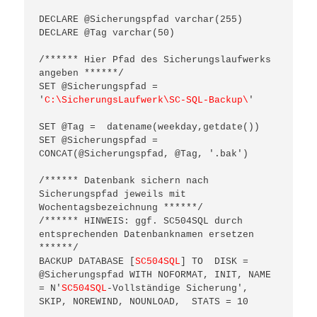
DECLARE @Sicherungspfad varchar(255)

DECLARE @Tag varchar(50)

/****** Hier Pfad des Sicherungslaufwerks 
angeben ******/

SET @Sicherungspfad = 
'
C:\SicherungsLaufwerk\SC-SQL-Backup\
'

SET @Tag =  datename(weekday,getdate())

SET @Sicherungspfad = 
CONCAT(@Sicherungspfad, @Tag, '.bak')

/****** Datenbank sichern nach 
Sicherungspfad jeweils mit 
Wochentagsbezeichnung ******/

/****** HINWEIS: ggf. SC504SQL durch 
entsprechenden Datenbanknamen ersetzen 
******/

BACKUP DATABASE [
SC504SQL
] TO  DISK = 
@Sicherungspfad WITH NOFORMAT, INIT, NAME 
= N'
SC504SQL
-Vollständige Sicherung', 
SKIP, NOREWIND, NOUNLOAD,  STATS = 10
