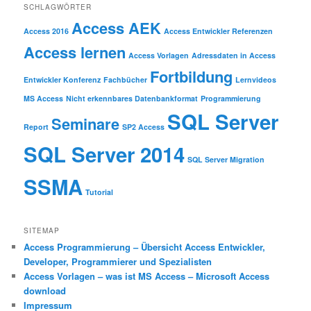
SCHLAGWÖRTER
Access AEK
Access 2016
Access Entwickler Referenzen
Access lernen
Access Vorlagen
Adressdaten in Access
Fortbildung
Entwickler Konferenz
Fachbücher
Lernvideos
MS Access
Nicht erkennbares Datenbankformat
Programmierung
SQL Server
Seminare
Report
SP2 Access
SQL Server 2014
SQL Server Migration
SSMA
Tutorial
SITEMAP
Access Programmierung – Übersicht Access Entwickler,
Developer, Programmierer und Spezialisten
Access Vorlagen – was ist MS Access – Microsoft Access
download
Impressum