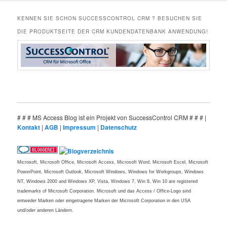
KENNEN SIE SCHON SUCCESSCONTROL CRM ? BESUCHEN SIE
DIE PRODUKTSEITE DER CRM KUNDENDATENBANK ANWENDUNG!
# # # MS Access Blog ist ein Projekt von SuccessControl CRM # # # |
Kontakt
|
AGB
|
Impressum
|
Datenschutz
Microsoft, Microsoft Office, Microsoft Access, Microsoft Word, Microsoft Excel, Microsoft
PowerPoint, Microsoft Outlook, Microsoft Windows, Windows for Workgroups, Windows
NT, Windows 2000 and Windows XP, Vista, Windows 7, Win 8, Win 10 are registered
trademarks of Microsoft Corporation. Microsoft und das Access / Office-Logo sind
entweder Marken oder eingetragene Marken der Microsoft Corporation in den USA
und/oder anderen Ländern.