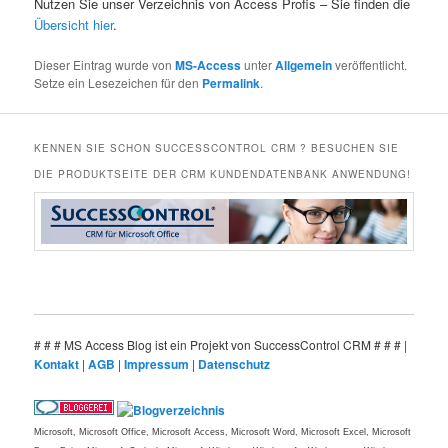
Nutzen Sie unser Verzeichnis von Access Profis – Sie finden die
Übersicht hier
.
Dieser Eintrag wurde von
MS-Access
unter
Allgemein
veröffentlicht.
Setze ein Lesezeichen für den
Permalink
.
KENNEN SIE SCHON SUCCESSCONTROL CRM ? BESUCHEN SIE
DIE PRODUKTSEITE DER CRM KUNDENDATENBANK ANWENDUNG!
# # # MS Access Blog ist ein Projekt von SuccessControl CRM # # # |
Kontakt
|
AGB
|
Impressum
|
Datenschutz
Microsoft, Microsoft Office, Microsoft Access, Microsoft Word, Microsoft Excel, Microsoft