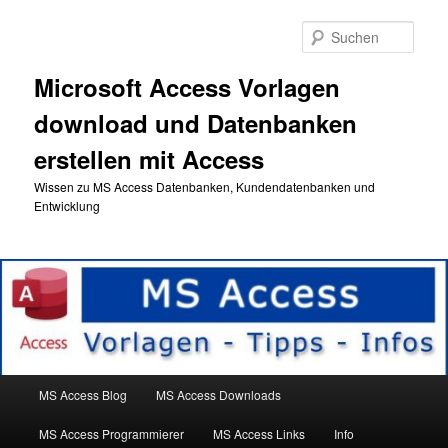
Zum
primären
Such
Inhalt
springen
Microsoft Access Vorlagen
download und Datenbanken
erstellen mit Access
Wissen zu MS Access Datenbanken, Kundendatenbanken und
Entwicklung
Hauptmenü
MS Access Blog
MS Access Downloads
MS Access Programmierer
MS Access Links
Info