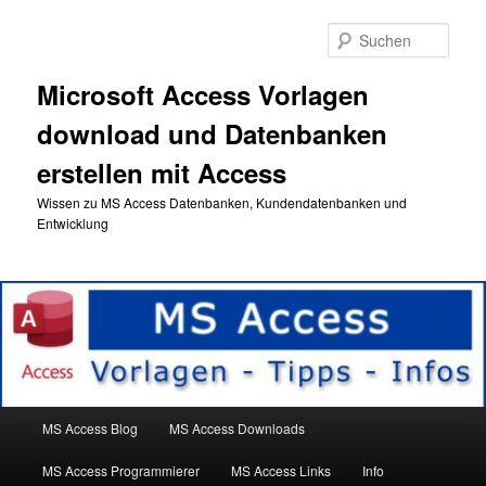
Zum
primären
Such
Inhalt
springen
Microsoft Access Vorlagen
download und Datenbanken
erstellen mit Access
Wissen zu MS Access Datenbanken, Kundendatenbanken und
Entwicklung
Hauptmenü
MS Access Blog
MS Access Downloads
MS Access Programmierer
MS Access Links
Info