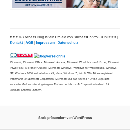
# # # MS Access Blog ist ein Projekt von SuccessControl CRM # # # |
Kontakt
|
AGB
|
Impressum
|
Datenschutz
Microsoft, Microsoft Office, Microsoft Access, Microsoft Word, Microsoft Excel, Microsoft
PowerPoint, Microsoft Outlook, Microsoft Windows, Windows for Workgroups, Windows
NT, Windows 2000 and Windows XP, Vista, Windows 7, Win 8, Win 10 are registered
trademarks of Microsoft Corporation. Microsoft und das Access / Office-Logo sind
entweder Marken oder eingetragene Marken der Microsoft Corporation in den USA
und/oder anderen Ländern.
Stolz präsentiert von WordPress