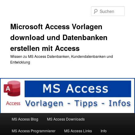
Zum
primären
Such
Inhalt
springen
Microsoft Access Vorlagen
download und Datenbanken
erstellen mit Access
Wissen zu MS Access Datenbanken, Kundendatenbanken und
Entwicklung
Hauptmenü
MS Access Blog
MS Access Downloads
MS Access Programmierer
MS Access Links
Info