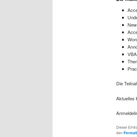
Acc
Und
New 
Acce
Word
Anno
VBA 
Them
Prac
Die Teilna
Aktuelles
Anmeldeli
Dieser Eint
den
Permal