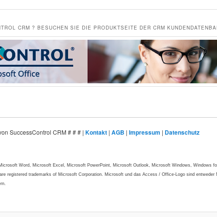
TROL CRM ? BESUCHEN SIE DIE PRODUKTSEITE DER CRM KUNDENDATENB
t von SuccessControl CRM # # # |
Kontakt
|
AGB
|
Impressum
|
Datenschutz
, Microsoft Word, Microsoft Excel, Microsoft PowerPoint, Microsoft Outlook, Microsoft Windows, Window
re registered trademarks of Microsoft Corporation. Microsoft und das Access / Office-Logo sind entweder
rn.