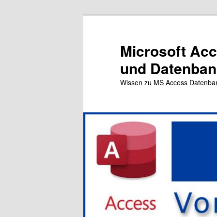
Zum
primären
Inhalt
Microsoft Ac
springen
und Datenbank
Wissen zu MS Access Datenba