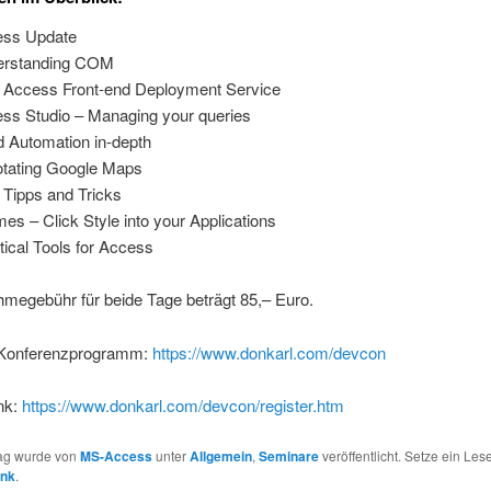
ess Update
erstanding COM
Access Front-end Deployment Service
ss Studio – Managing your queries
 Automation in-depth
tating Google Maps
Tipps and Tricks
es – Click Style into your Applications
tical Tools for Access
hmegebühr für beide Tage beträgt 85,– Euro.
 Konferenzprogramm:
https://www.donkarl.com/devcon
nk:
https://www.donkarl.com/devcon/register.htm
rag wurde von
MS-Access
unter
Allgemein
,
Seminare
veröffentlicht. Setze ein Les
ink
.