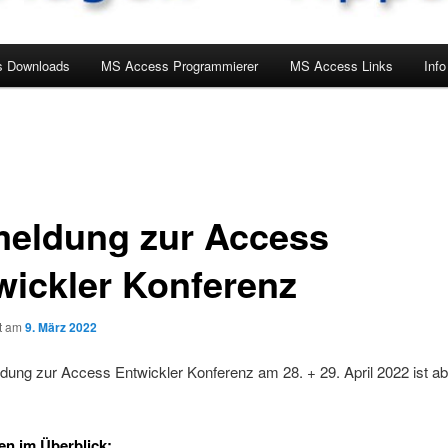
 Downloads
MS Access Programmierer
MS Access Links
Info
eldung zur Access
wickler Konferenz
ht am
9. März 2022
ung zur Access Entwickler Konferenz am 28. + 29. April 2022 ist ab
n im Überblick: