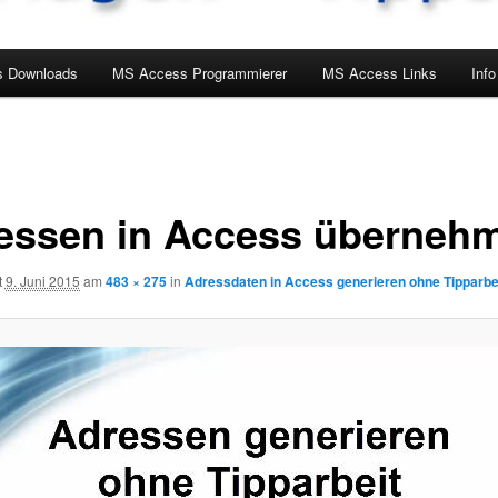
 Downloads
MS Access Programmierer
MS Access Links
Info
essen in Access überneh
t
9. Juni 2015
am
483 × 275
in
Adressdaten in Access generieren ohne Tipparbe