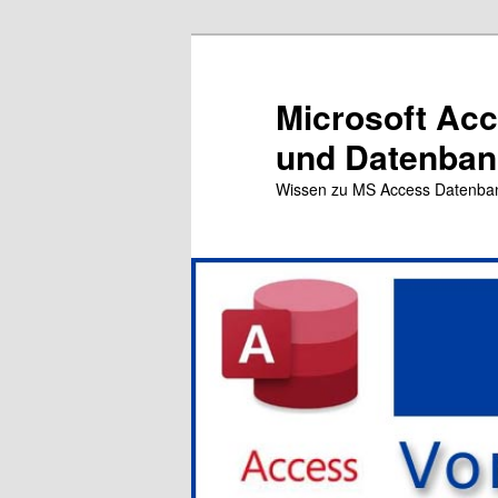
Zum
primären
Inhalt
Microsoft Ac
springen
und Datenbank
Wissen zu MS Access Datenba