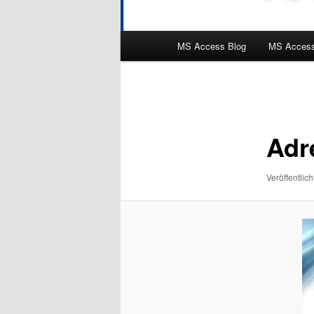
Hauptmenü
MS Access Blog
MS Access
Bilder-
Navigation
Adr
Veröffentlich