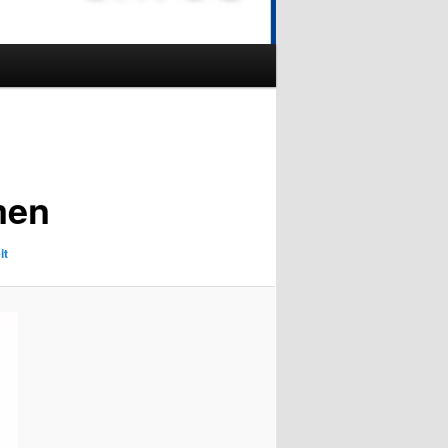
men
it