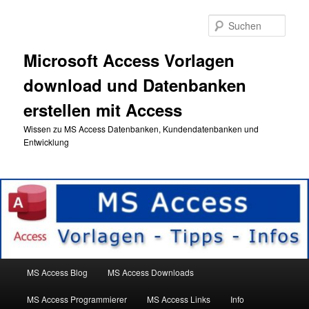
Zum
primären
Such
Inhalt
springen
Microsoft Access Vorlagen
download und Datenbanken
erstellen mit Access
Wissen zu MS Access Datenbanken, Kundendatenbanken und
Entwicklung
Hauptmenü
MS Access Blog
MS Access Downloads
MS Access Programmierer
MS Access Links
Info