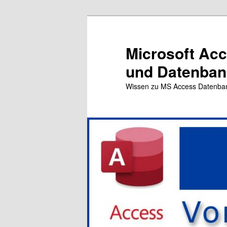
Zum
primären
Inhalt
Microsoft Ac
springen
und Datenbank
Wissen zu MS Access Datenba