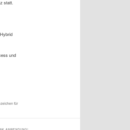
z statt.
 Hybrid
cess und
ezeichen für
ANK ANWENDUNG!