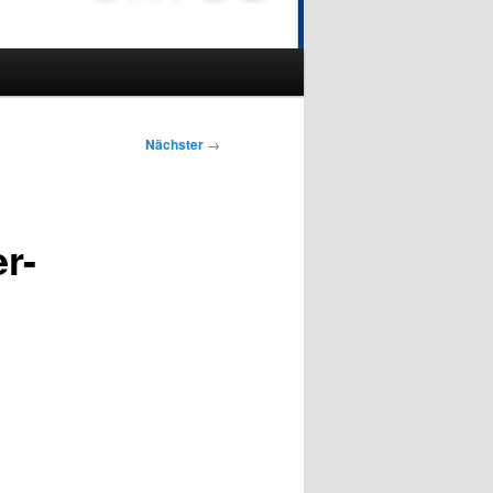
Nächster
→
r-