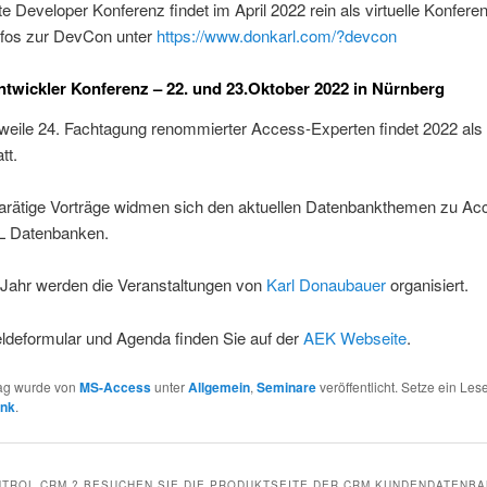
e Developer Konferenz findet im April 2022 rein als virtuelle Konferen
Infos zur DevCon unter
https://www.donkarl.com/?devcon
twickler Konferenz – 22. und 23.Oktober 2022 in Nürnberg
rweile 24. Fachtagung renommierter Access-Experten findet 2022 als
tt.
arätige Vorträge widmen sich den aktuellen Datenbankthemen zu Ac
L Datenbanken.
 Jahr werden die Veranstaltungen von
Karl Donaubauer
organisiert.
deformular und Agenda finden Sie auf der
AEK Webseite
.
rag wurde von
MS-Access
unter
Allgemein
,
Seminare
veröffentlicht. Setze ein Les
ink
.
TROL CRM ? BESUCHEN SIE DIE PRODUKTSEITE DER CRM KUNDENDATENB