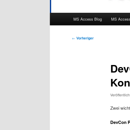
Hauptmenü
MS Access Blog
MS Access
Beitragsnavigation
←
Vorheriger
Dev
Kon
Veröffentlic
Zwei wich
DevCon Pr