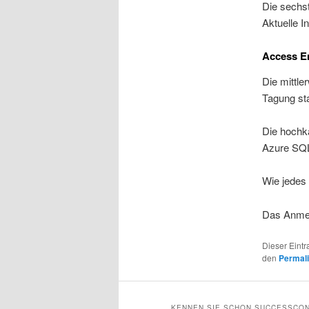
Die sechst
Aktuelle 
Access En
Die mittle
Tagung sta
Die hochk
Azure SQ
Wie jedes
Das Anmel
Dieser Eint
den
Permal
KENNEN SIE SCHON SUCCESSCON