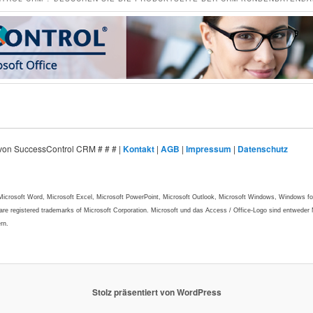
t von SuccessControl CRM # # # |
Kontakt
|
AGB
|
Impressum
|
Datenschutz
, Microsoft Word, Microsoft Excel, Microsoft PowerPoint, Microsoft Outlook, Microsoft Windows, Window
re registered trademarks of Microsoft Corporation. Microsoft und das Access / Office-Logo sind entweder
rn.
Stolz präsentiert von WordPress