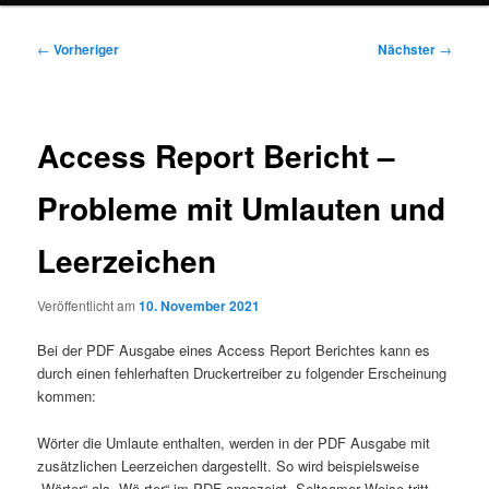
Beitragsnavigation
←
Vorheriger
Nächster
→
Access Report Bericht –
Probleme mit Umlauten und
Leerzeichen
Veröffentlicht am
10. November 2021
Bei der PDF Ausgabe eines Access Report Berichtes kann es
durch einen fehlerhaften Druckertreiber zu folgender Erscheinung
kommen:
Wörter die Umlaute enthalten, werden in der PDF Ausgabe mit
zusätzlichen Leerzeichen dargestellt. So wird beispielsweise
„Wörter“ als „Wö rter“ im PDF angezeigt. Seltsamer Weise tritt