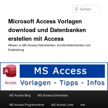
Zum
primären
Such
Inhalt
springen
Microsoft Access Vorlagen
download und Datenbanken
erstellen mit Access
Wissen zu MS Access Datenbanken, Kundendatenbanken und
Entwicklung
Hauptmenü
MS Access Blog
MS Access Downloads
MS Access Programmierer
MS Access Links
Info