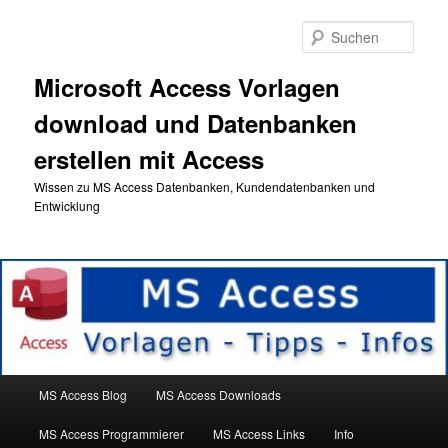
Zum
primären
Such
Inhalt
springen
Microsoft Access Vorlagen
download und Datenbanken
erstellen mit Access
Wissen zu MS Access Datenbanken, Kundendatenbanken und
Entwicklung
Hauptmenü
MS Access Blog
MS Access Downloads
MS Access Programmierer
MS Access Links
Info