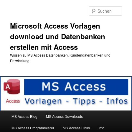
Zum
primären
Such
Inhalt
springen
Microsoft Access Vorlagen
download und Datenbanken
erstellen mit Access
Wissen zu MS Access Datenbanken, Kundendatenbanken und
Entwicklung
Hauptmenü
MS Access Blog
MS Access Downloads
MS Access Programmierer
MS Access Links
Info