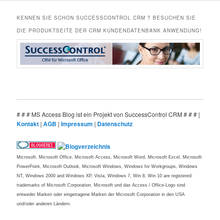
KENNEN SIE SCHON SUCCESSCONTROL CRM ? BESUCHEN SIE
DIE PRODUKTSEITE DER CRM KUNDENDATENBANK ANWENDUNG!
# # # MS Access Blog ist ein Projekt von SuccessControl CRM # # # |
Kontakt
|
AGB
|
Impressum
|
Datenschutz
Microsoft, Microsoft Office, Microsoft Access, Microsoft Word, Microsoft Excel, Microsoft
PowerPoint, Microsoft Outlook, Microsoft Windows, Windows for Workgroups, Windows
NT, Windows 2000 and Windows XP, Vista, Windows 7, Win 8, Win 10 are registered
trademarks of Microsoft Corporation. Microsoft und das Access / Office-Logo sind
entweder Marken oder eingetragene Marken der Microsoft Corporation in den USA
und/oder anderen Ländern.