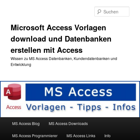
Zum
primären
Such
Inhalt
springen
Microsoft Access Vorlagen
download und Datenbanken
erstellen mit Access
Wissen zu MS Access Datenbanken, Kundendatenbanken und
Entwicklung
Hauptmenü
MS Access Blog
MS Access Downloads
MS Access Programmierer
MS Access Links
Info