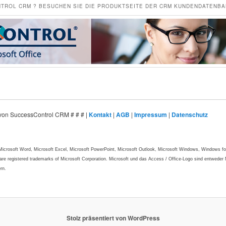
TROL CRM ? BESUCHEN SIE DIE PRODUKTSEITE DER CRM KUNDENDATENB
t von SuccessControl CRM # # # |
Kontakt
|
AGB
|
Impressum
|
Datenschutz
, Microsoft Word, Microsoft Excel, Microsoft PowerPoint, Microsoft Outlook, Microsoft Windows, Window
re registered trademarks of Microsoft Corporation. Microsoft und das Access / Office-Logo sind entweder
rn.
Stolz präsentiert von WordPress