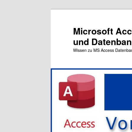
Zum
primären
Inhalt
Microsoft Ac
springen
und Datenbank
Wissen zu MS Access Datenba