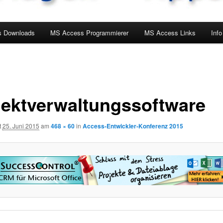
 Downloads
MS Access Programmierer
MS Access Links
Info
jektverwaltungssoftware
t
25. Juni 2015
am
468 × 60
in
Access-Entwickler-Konferenz 2015