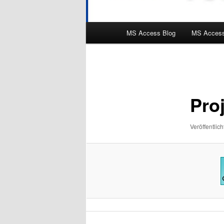
Hauptmenü
MS Access Blog
MS Access
Bilder-
Navigation
Pro
Veröffentlich